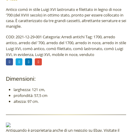
Antico comó in stile Luigi XVI lastronato e filettato in legno di noce
‘700 (del XVIII secolo) in ottimo stato, pronto per essere collocato in
casa. È caratterizzato da tre grandi cassetti, altrettante serrature e sei
maniglie.
COD:
2021-12-29-001
Categoria:
Arredi antichi
Tag:
1700
,
arredo
antico
,
arredo del '700
,
arredo del 1700
,
arredo in noce
,
arredo in stile
Luigi XVI
,
comò antico
,
comò filettato
,
comò lastronato
,
comò Luigi
XVI
,
in evidenza
,
Luigi XVI
,
mobile in noce
,
venduto
Dimensioni:
larghezza: 121 cm,
profondità: 57,5 cm
altezza: 97 cm.
Antiquando è proprietaria anche di un negozio su Ebay. Visitate il