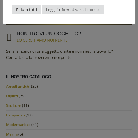
Per informazioni sui prodotti del nostro catalogo o per preventivi e
Rifiuta tutti
Leggi l'informativa sui cookies
valutazioni gratuite non esitare a contattarci
NON TROVI UN OGGETTO?
LO CERCHIAMO NOI PER TE
Sei alla ricerca di una oggetto d'arte e non riesci a trovarlo?
Contattaci... lo troveremo noi per te
IL NOSTRO CATALOGO
Arredi antichi
(35)
Dipinti
(79)
Sculture
(11)
Lampadari
(13)
Modernariato
(41)
Marmi
(5)