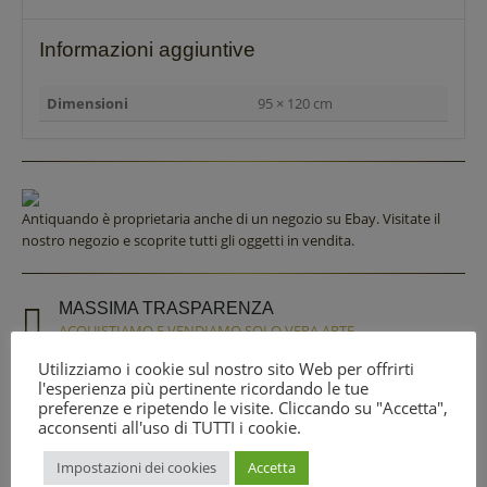
Informazioni aggiuntive
Dimensioni
95 × 120 cm
Antiquando è proprietaria anche di un negozio su Ebay. Visitate il
nostro negozio e scoprite tutti gli oggetti in vendita.
MASSIMA TRASPARENZA
ACQUISTIAMO E VENDIAMO SOLO VERA ARTE
Utilizziamo i cookie sul nostro sito Web per offrirti
Correttezza, professionalità e il miglior rapporto qualità/prezzo sono
l'esperienza più pertinente ricordando le tue
i nostri obiettivi perseguiti nel corso degli anni.
preferenze e ripetendo le visite. Cliccando su "Accetta",
acconsenti all'uso di TUTTI i cookie.
CONTATTACI
Impostazioni dei cookies
Accetta
SIAMO A TUA COMPLETA DISPOSIZIONE