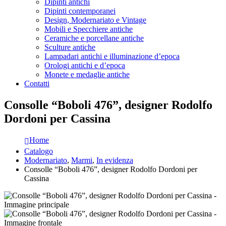
Dipinti antichi
Dipinti contemporanei
Design, Modernariato e Vintage
Mobili e Specchiere antiche
Ceramiche e porcellane antiche
Sculture antiche
Lampadari antichi e illuminazione d’epoca
Orologi antichi e d’epoca
Monete e medaglie antiche
Contatti
Consolle “Boboli 476”, designer Rodolfo
Dordoni per Cassina
Home
Catalogo
Modernariato
,
Marmi
,
In evidenza
Consolle “Boboli 476”, designer Rodolfo Dordoni per
Cassina