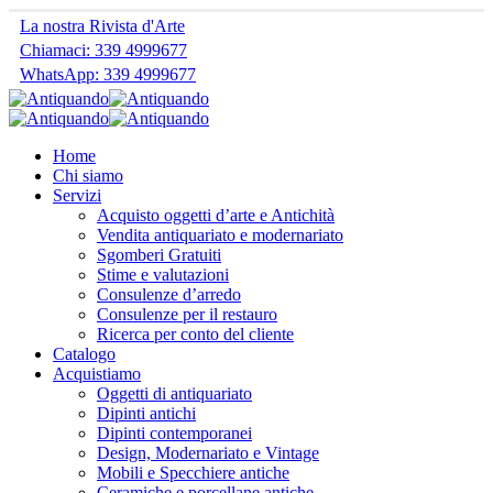
La nostra Rivista d'Arte
Chiamaci: 339 4999677
WhatsApp: 339 4999677
Home
Chi siamo
Servizi
Acquisto oggetti d’arte e Antichità
Vendita antiquariato e modernariato
Sgomberi Gratuiti
Stime e valutazioni
Consulenze d’arredo
Consulenze per il restauro
Ricerca per conto del cliente
Catalogo
Acquistiamo
Oggetti di antiquariato
Dipinti antichi
Dipinti contemporanei
Design, Modernariato e Vintage
Mobili e Specchiere antiche
Ceramiche e porcellane antiche