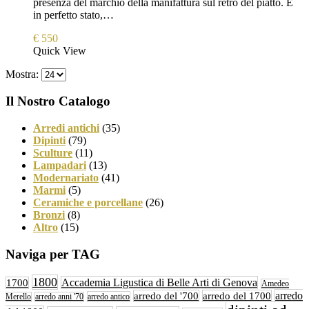
presenza del marchio della manifattura sul retro del piatto. È
in perfetto stato,…
€
550
Quick View
Mostra:
Il Nostro Catalogo
Arredi antichi
(35)
Dipinti
(79)
Sculture
(11)
Lampadari
(13)
Modernariato
(41)
Marmi
(5)
Ceramiche e porcellane
(26)
Bronzi
(8)
Altro
(15)
Naviga per TAG
1800
Accademia Ligustica di Belle Arti di Genova
1700
Amedeo
arredo
arredo del '700
arredo del 1700
arredo antico
Merello
arredo anni '70