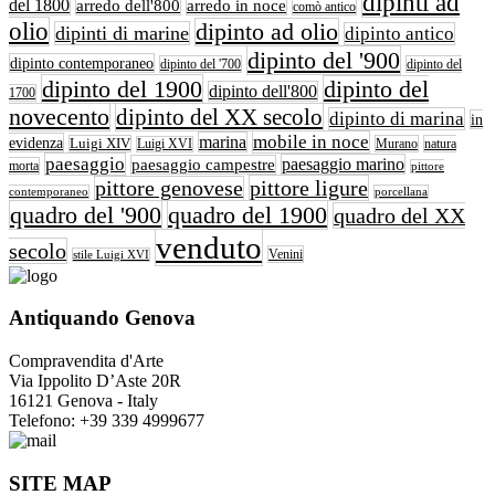
dipinti ad
del 1800
arredo dell'800
arredo in noce
comò antico
olio
dipinto ad olio
dipinti di marine
dipinto antico
dipinto del '900
dipinto contemporaneo
dipinto del '700
dipinto del
dipinto del 1900
dipinto del
dipinto dell'800
1700
novecento
dipinto del XX secolo
dipinto di marina
in
mobile in noce
marina
evidenza
Luigi XIV
Murano
natura
Luigi XVI
paesaggio
paesaggio marino
paesaggio campestre
morta
pittore
pittore ligure
pittore genovese
contemporaneo
porcellana
quadro del '900
quadro del 1900
quadro del XX
venduto
secolo
Venini
stile Luigi XVI
Antiquando Genova
Compravendita d'Arte
Via Ippolito D’Aste 20R
16121 Genova - Italy
Telefono: +39 339 4999677
SITE MAP