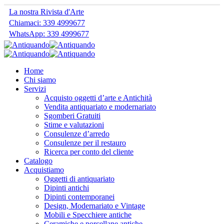
La nostra Rivista d'Arte
Chiamaci: 339 4999677
WhatsApp: 339 4999677
Home
Chi siamo
Servizi
Acquisto oggetti d’arte e Antichità
Vendita antiquariato e modernariato
Sgomberi Gratuiti
Stime e valutazioni
Consulenze d’arredo
Consulenze per il restauro
Ricerca per conto del cliente
Catalogo
Acquistiamo
Oggetti di antiquariato
Dipinti antichi
Dipinti contemporanei
Design, Modernariato e Vintage
Mobili e Specchiere antiche
Ceramiche e porcellane antiche