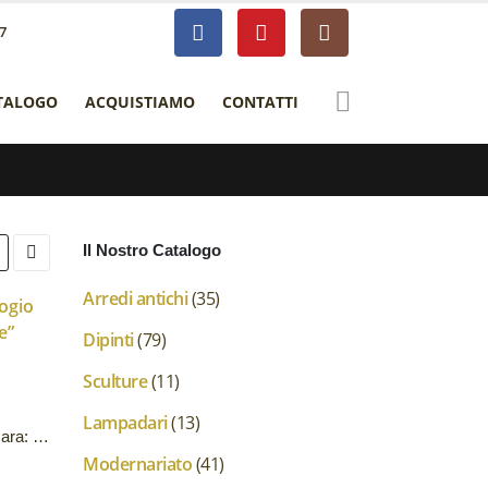
7
TALOGO
ACQUISTIAMO
CONTATTI
Il Nostro Catalogo
Arredi antichi
(35)
Dipinti
(79)
Sculture
(11)
Lampadari
(13)
Dipinto ad olio di Ambrogio Vismara: “Sestri Levante”
Modernariato
(41)