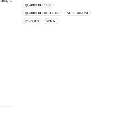
Marina con pescatori: dipinto ad olio, primi del ‘900
QUADRO DEL 1900
QUADRO DEL XX SECOLO
STILE LUIGI XVI
VENDUTO
VENINI