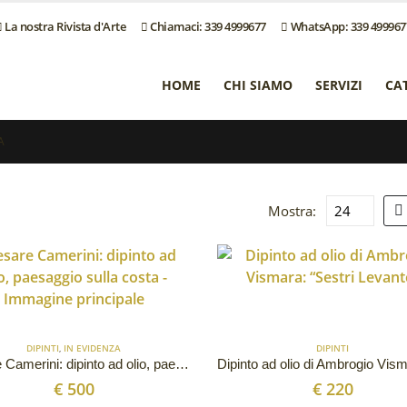
La nostra Rivista d'Arte
Chiamaci: 339 4999677
WhatsApp: 339 499967
HOME
CHI SIAMO
SERVIZI
CA
A
Mostra:
DIPINTI
,
IN EVIDENZA
DIPINTI
Cesare Camerini: dipinto ad olio, paesaggio sulla costa
€
500
€
220