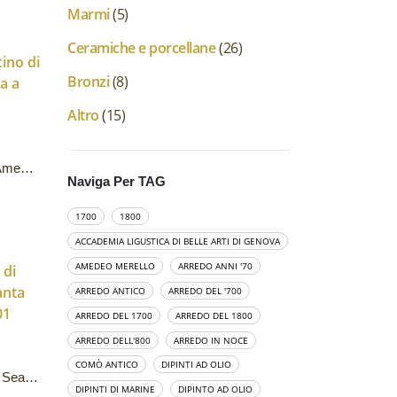
Marmi
(5)
Ceramiche e porcellane
(26)
Bronzi
(8)
Altro
(15)
Dipinto ad olio su cartoncino di Amedeo Merello: “Marina a Caprera”
Naviga Per TAG
1700
1800
ACCADEMIA LIGUSTICA DI BELLE ARTI DI GENOVA
AMEDEO MERELLO
ARREDO ANNI '70
ARREDO ANTICO
ARREDO DEL '700
ARREDO DEL 1700
ARREDO DEL 1800
ARREDO DELL'800
ARREDO IN NOCE
COMÒ ANTICO
DIPINTI AD OLIO
Dipinto ad olio su tela di Saverio Seassaro: Capo Santa Chiara, Boccadasse
DIPINTI DI MARINE
DIPINTO AD OLIO