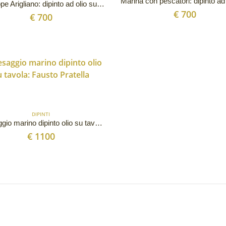
Giuseppe Arigliano: dipinto ad olio su tela “Navi e case controluce”
€
700
€
700
DIPINTI
Paesaggio marino dipinto olio su tavola: Fausto Pratella
€
1100