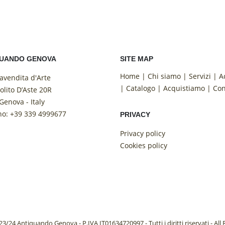
QUANDO GENOVA
SITE MAP
Home
|
Chi siamo
|
Servizi
|
A
vendita d'Arte
|
Catalogo
|
Acquistiamo
|
Con
olito D’Aste 20R
Genova - Italy
no: +39 339 4999677
PRIVACY
Privacy policy
Cookies policy
/24 Antiquando Genova - P.IVA IT01634720997 - Tutti i diritti riservati - All