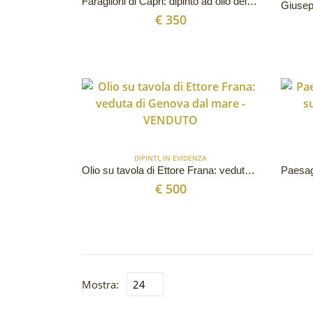
Faraglioni di Capri: dipinto ad olio del ‘900
€
350
DIPINTI
,
IN EVIDENZA
Olio su tavola di Ettore Frana: veduta di Genova dal mare
€
500
Mostra: