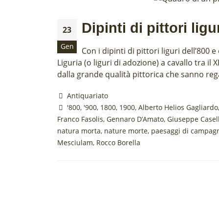
Dipinti di pittori ligu
23
Gen
Con i dipinti di pittori liguri dell’800 
Liguria (o liguri di adozione) a cavallo tra il
dalla grande qualità pittorica che sanno reg
Antiquariato
'800
,
'900
,
1800
,
1900
,
Alberto Helios Gagliardo
Franco Fasolis
,
Gennaro D’Amato
,
Giuseppe Casell
natura morta
,
nature morte
,
paesaggi di campag
Mesciulam
,
Rocco Borella