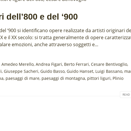
ri dell’800 e del ‘900
e del ‘900 si identificano opere realizzate da artisti originari de
 XIX e il XX secolo: si tratta generalmente di opere caratterizza
alare emozioni, anche attraverso soggetti e...
,
Amedeo Merello
,
Andrea Figari
,
Berto Ferrari
,
Cesare Bentivoglio
,
i
,
Giuseppe Sacheri
,
Guido Basso
,
Guido Hanset
,
Luigi Bassano
,
ma
na
,
paesaggi di mare
,
paesaggi di montagna
,
pittori liguri
,
Plinio
READ 