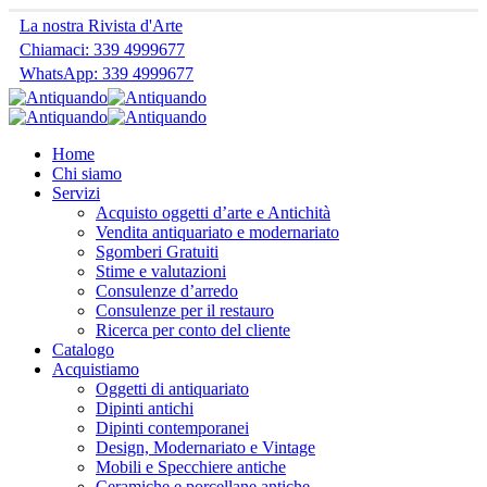
La nostra Rivista d'Arte
Chiamaci: 339 4999677
WhatsApp: 339 4999677
Home
Chi siamo
Servizi
Acquisto oggetti d’arte e Antichità
Vendita antiquariato e modernariato
Sgomberi Gratuiti
Stime e valutazioni
Consulenze d’arredo
Consulenze per il restauro
Ricerca per conto del cliente
Catalogo
Acquistiamo
Oggetti di antiquariato
Dipinti antichi
Dipinti contemporanei
Design, Modernariato e Vintage
Mobili e Specchiere antiche
Ceramiche e porcellane antiche