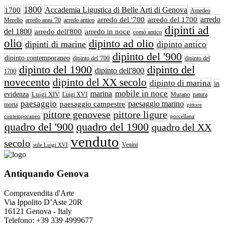
1800
Accademia Ligustica di Belle Arti di Genova
1700
Amedeo
arredo
arredo del '700
arredo del 1700
arredo antico
Merello
arredo anni '70
dipinti ad
del 1800
arredo dell'800
arredo in noce
comò antico
olio
dipinto ad olio
dipinti di marine
dipinto antico
dipinto del '900
dipinto contemporaneo
dipinto del '700
dipinto del
dipinto del 1900
dipinto del
dipinto dell'800
1700
novecento
dipinto del XX secolo
dipinto di marina
in
mobile in noce
marina
evidenza
Luigi XIV
Murano
natura
Luigi XVI
paesaggio
paesaggio marino
paesaggio campestre
morta
pittore
pittore ligure
pittore genovese
contemporaneo
porcellana
quadro del '900
quadro del 1900
quadro del XX
venduto
secolo
Venini
stile Luigi XVI
Antiquando Genova
Compravendita d'Arte
Via Ippolito D’Aste 20R
16121 Genova - Italy
Telefono: +39 339 4999677