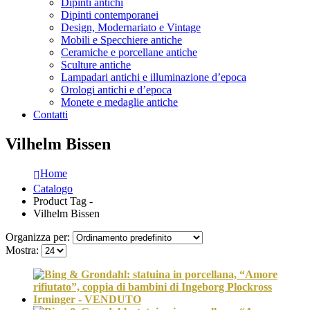
Dipinti antichi
Dipinti contemporanei
Design, Modernariato e Vintage
Mobili e Specchiere antiche
Ceramiche e porcellane antiche
Sculture antiche
Lampadari antichi e illuminazione d’epoca
Orologi antichi e d’epoca
Monete e medaglie antiche
Contatti
Vilhelm Bissen
Home
Catalogo
Product Tag -
Vilhelm Bissen
Organizza per:
Mostra: